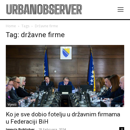
URBANOBSERVER
Home
Tags
Državne firme
Tag: državne firme
Vijesti
Ko je sve dobio fotelju u državnim firmama
u Federaciji BiH
Impuls Publisher
-
28 Februara, 2024
0