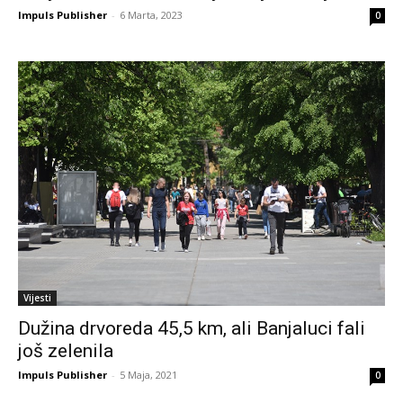
Impuls Publisher
-
6 Marta, 2023
0
Vijesti
Dužina drvoreda 45,5 km, ali Banjaluci fali
još zelenila
Impuls Publisher
-
5 Maja, 2021
0