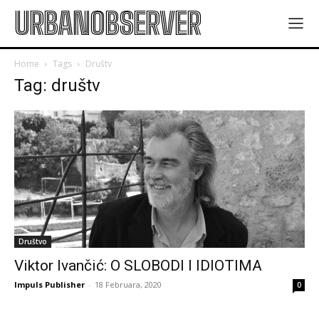
URBANOBSERVER
Home
Tags
Društv
Tag: društv
Društvo
Viktor Ivančić: O SLOBODI I IDIOTIMA
Impuls Publisher
-
18 Februara, 2020
0