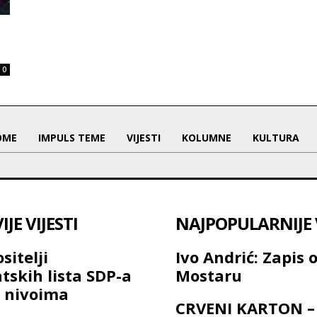
0
OME
IMPULS TEME
VIJESTI
KOLUMNE
KULTURA
JE VIJESTI
NAJPOPULARNIJE V
sitelji
Ivo Andrić: Zapis 
tskih lista SDP-a
Mostaru
 nivoima
CRVENI KARTON –