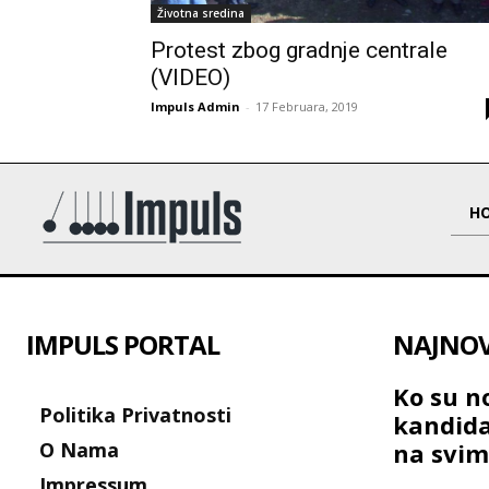
Životna sredina
Protest zbog gradnje centrale
(VIDEO)
Impuls Admin
-
17 Februara, 2019
H
IMPULS PORTAL
NAJNOVI
Ko su no
Politika Privatnosti
kandida
O Nama
na svim
Impressum