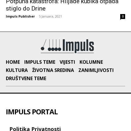
Potpuna katastrofa: Hiljade kubika otpada
stiglo do Drine
Impuls Publisher
-
5 Januara, 2021
0
HOME
IMPULS TEME
VIJESTI
KOLUMNE
KULTURA
ŽIVOTNA SREDINA
ZANIMLJIVOSTI
DRUŠTVENE TEME
IMPULS PORTAL
Politika Privatnosti