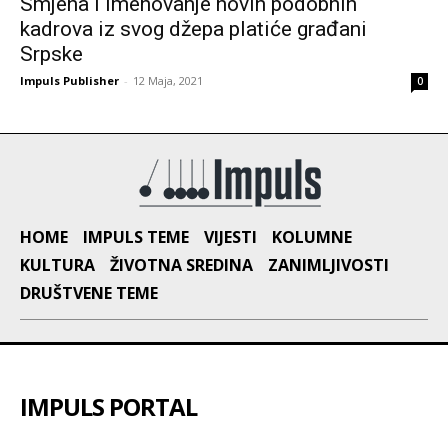
Smjena i imenovanje novih podobnih
kadrova iz svog džepa platiće građani
Srpske
Impuls Publisher
-
12 Maja, 2021
0
HOME
IMPULS TEME
VIJESTI
KOLUMNE
KULTURA
ŽIVOTNA SREDINA
ZANIMLJIVOSTI
DRUŠTVENE TEME
IMPULS PORTAL