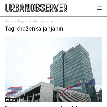
URBANOBSERVER
Home
Tags
Draženka janjanin
Tag: draženka janjanin
Politika