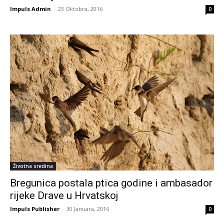
Impuls Admin
-
23 Oktobra, 2016
0
Životna sredina
Bregunica postala ptica godine i ambasador
rijeke Drave u Hrvatskoj
Impuls Publisher
-
30 Januara, 2016
0