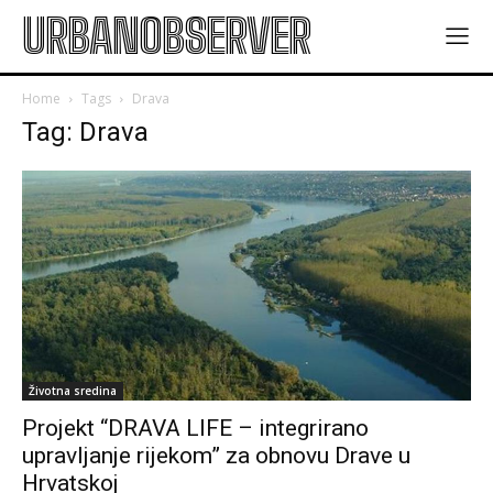
URBANOBSERVER
Home
Tags
Drava
Tag: Drava
Životna sredina
Projekt “DRAVA LIFE – integrirano
upravljanje rijekom” za obnovu Drave u
Hrvatskoj