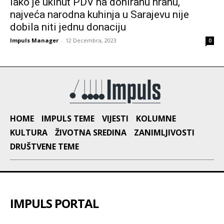
Iako je ukinut PDV na doniranu hranu,
najveća narodna kuhinja u Sarajevu nije
dobila niti jednu donaciju
Impuls Manager
-
12 Decembra, 2023
0
HOME
IMPULS TEME
VIJESTI
KOLUMNE
KULTURA
ŽIVOTNA SREDINA
ZANIMLJIVOSTI
DRUŠTVENE TEME
IMPULS PORTAL