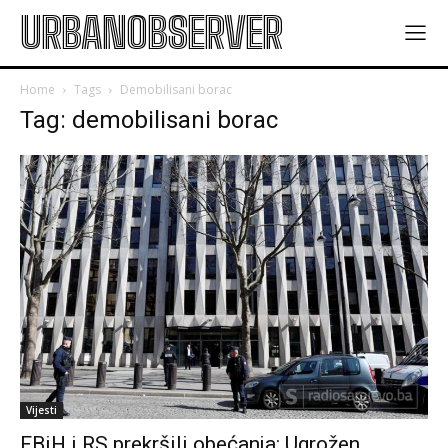
URBANOBSERVER
Home
Tags
Demobilisani borac
Tag: demobilisani borac
Vijesti
FBiH i RS prekršili obećanja: Ugrožen