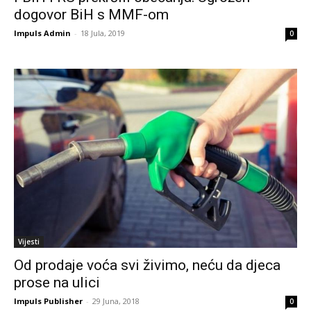
dogovor BiH s MMF-om
Impuls Admin
-
18 Jula, 2019
0
Vijesti
Od prodaje voća svi živimo, neću da djeca
prose na ulici
Impuls Publisher
-
29 Juna, 2018
0