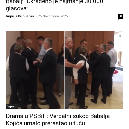
Babalj: “Ukradeno je najmanje 30.000
glasova”
Impuls Publisher
-
25 Novembra, 2025
0
Vijesti
Drama u PSBiH: Verbalni sukob Babalja i
Kojića umalo prerastao u tuču