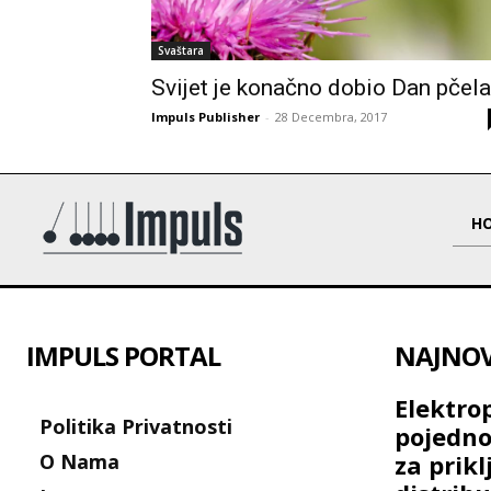
Svaštara
Svijet je konačno dobio Dan pčela
Impuls Publisher
-
28 Decembra, 2017
H
IMPULS PORTAL
NAJNOVI
Elektro
Politika Privatnosti
pojedno
O Nama
za prikl