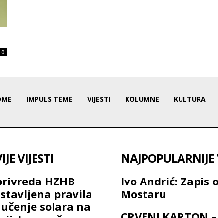
0
OME
IMPULS TEME
VIJESTI
KOLUMNE
KULTURA
JE VIJESTI
NAJPOPULARNIJE V
privreda HZHB
Ivo Andrić: Zapis 
stavljena pravila
Mostaru
jučenje solara na
CRVENI KARTON –