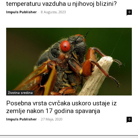
temperaturu vazduha u njihovoj blizini?
Impuls Publisher
-
8 Augusta, 2023
0
Životna sredina
Posebna vrsta cvrčaka uskoro ustaje iz
zemlje nakon 17 godina spavanja
Impuls Publisher
-
27 Maja, 2020
0