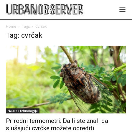
URBANOBSERVER
Home
Tags
Cvrčak
Tag: cvrčak
Nauka i tehnologija
Prirodni termometri: Da li ste znali da
slušajući cvrčke možete odrediti