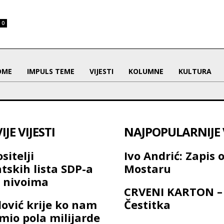
0
OME
IMPULS TEME
VIJESTI
KOLUMNE
KULTURA
JE VIJESTI
NAJPOPULARNIJE V
sitelji
Ivo Andrić: Zapis 
tskih lista SDP-a
Mostaru
 nivoima
CRVENI KARTON –
dović krije ko nam
Čestitka
jmio pola milijarde