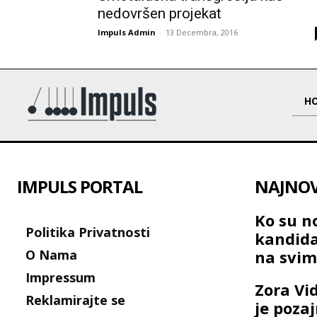
nedovršen projekat
Impuls Admin
-
13 Decembra, 2016
H
IMPULS PORTAL
NAJNOVI
Ko su no
Politika Privatnosti
kandida
O Nama
na svim
Impressum
Zora Vi
Reklamirajte se
je poza