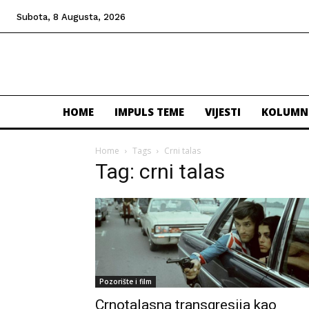
Subota, 8 Augusta, 2026
HOME
IMPULS TEME
VIJESTI
KOLUMN
Home
Tags
Crni talas
Tag: crni talas
Pozorište i film
Crnotalasna transgresija kao