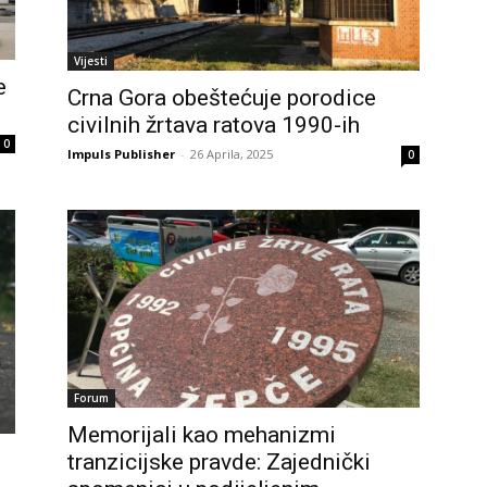
Vijesti
e
Crna Gora obeštećuje porodice
civilnih žrtava ratova 1990-ih
0
Impuls Publisher
-
26 Aprila, 2025
0
Forum
Memorijali kao mehanizmi
tranzicijske pravde: Zajednički