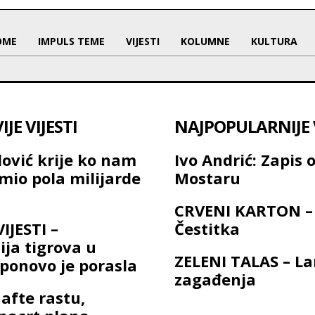
OME
IMPULS TEME
VIJESTI
KOLUMNE
KULTURA
JE VIJESTI
NAJPOPULARNIJE V
dović krije ko nam
Ivo Andrić: Zapis 
jmio pola milijarde
Mostaru
CRVENI KARTON –
IJESTI –
Čestitka
ija tigrova u
ZELENI TALAS – L
ponovo je porasla
zagađenja
afte rastu,