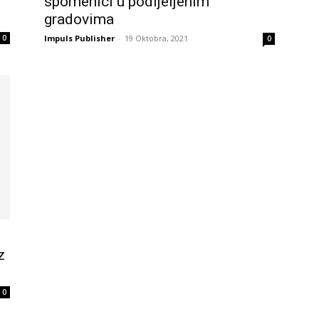
spomenici u podijeljenim
gradovima
0
Impuls Publisher
-
19 Oktobra, 2021
0
z
0