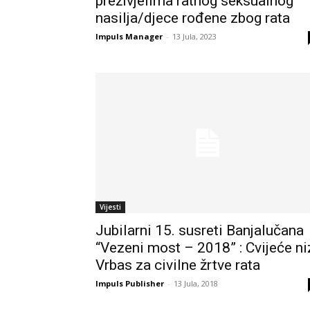
preživjelima ratnog seksualnog
nasilja/djece rođene zbog rata
Impuls Manager
-
13 Jula, 2023
Vijesti
Jubilarni 15. susreti Banjalučana
“Vezeni most – 2018” : Cvijeće ni
Vrbas za civilne žrtve rata
Impuls Publisher
-
13 Jula, 2018