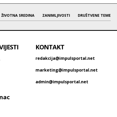
ŽIVOTNA SREDINA
ZANIMLJIVOSTI
DRUŠTVENE TEME
IJESTI
KONTAKT
o
redakcija@impulsportal.net
marketing@impulsportal.net
admin@impulsportal.net
anac