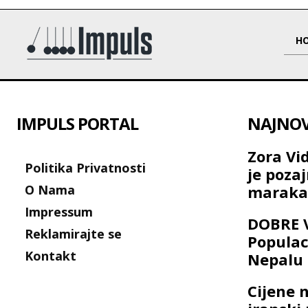
H
IMPULS PORTAL
NAJNOVI
Zora Vi
Politika Privatnosti
je poza
O Nama
maraka
Impressum
DOBRE V
Reklamirajte se
Populac
Kontakt
Nepalu 
Cijene n