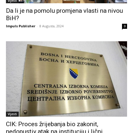
Vijesti
Da li je na pomolu promjena vlasti na nivou
BiH?
Impuls Publisher
-
8 Augusta, 2024
0
Vijesti
CIK: Proces žrijebanja bio zakonit,
nedopustiv atak na instituciju i lični