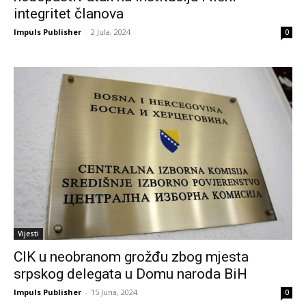
integritet članova
Impuls Publisher
-
2 Jula, 2024
0
Vijesti
CIK u neobranom grožđu zbog mjesta
srpskog delegata u Domu naroda BiH
Impuls Publisher
-
15 Juna, 2024
0