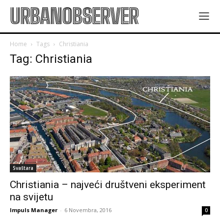
URBANOBSERVER
Home
Tags
Christiania
Tag: Christiania
Svaštara
Christiania – najveći društveni eksperiment
na svijetu
Impuls Manager
-
6 Novembra, 2016
0