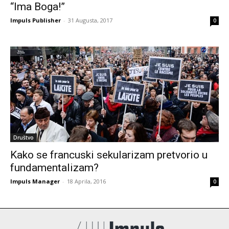
“Ima Boga!”
Impuls Publisher
-
31 Augusta, 2017
0
Društvo
Kako se francuski sekularizam pretvorio u
fundamentalizam?
Impuls Manager
-
18 Aprila, 2016
0