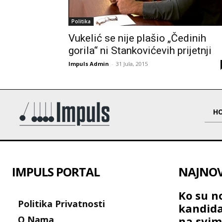
Politika
Vukelić se nije plašio „Čedinih
gorila“ ni Stankovićevih prijetnji
Impuls Admin
-
31 Jula, 2015
H
IMPULS PORTAL
NAJNOVI
Ko su no
Politika Privatnosti
kandida
O Nama
na svim