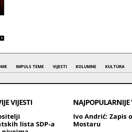
0
OME
IMPULS TEME
VIJESTI
KOLUMNE
KULTURA
JE VIJESTI
NAJPOPULARNIJE V
sitelji
Ivo Andrić: Zapis 
tskih lista SDP-a
Mostaru
 nivoima