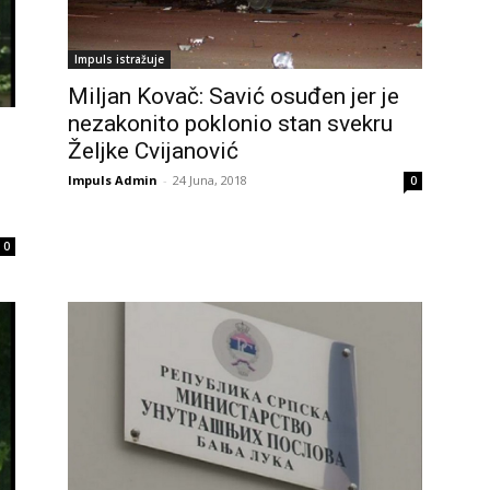
Impuls istražuje
Miljan Kovač: Savić osuđen jer je
nezakonito poklonio stan svekru
Željke Cvijanović
Impuls Admin
-
24 Juna, 2018
0
0