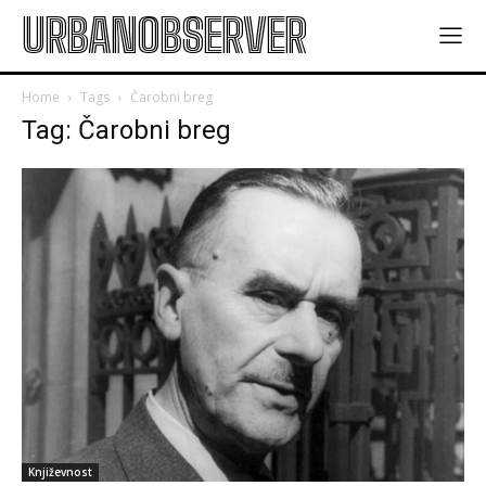
URBANOBSERVER
Home
Tags
Čarobni breg
Tag: Čarobni breg
Književnost