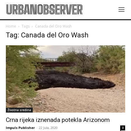
URBANOBSERVER
Home
Tags
Canada del Oro Wash
Tag: Canada del Oro Wash
Životna sredina
Crna rijeka iznenada potekla Arizonom
Impuls Publisher
-
22 Jula, 2020
0