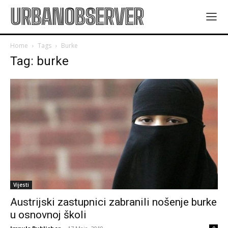
URBANOBSERVER
Home
Tags
Burke
Tag: burke
Vijesti
Austrijski zastupnici zabranili nošenje burke
u osnovnoj školi