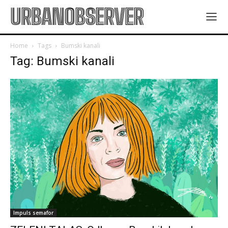
URBANOBSERVER
Home
Tags
Bumski kanali
Tag: Bumski kanali
Impuls semafor