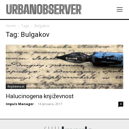
URBANOBSERVER
Home
Tags
Bulgakov
Tag: Bulgakov
Književnost
Halucinogena književnost
Impuls Manager
-
14 Januara, 2017
0