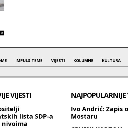
0
OME
IMPULS TEME
VIJESTI
KOLUMNE
KULTURA
JE VIJESTI
NAJPOPULARNIJE V
sitelji
Ivo Andrić: Zapis 
tskih lista SDP-a
Mostaru
 nivoima