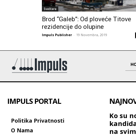
Svaštara
Brod “Galeb”: Od ploveće Titove
rezidencije do olupine
Impuls Publisher
-
19 Novembra, 2019
H
IMPULS PORTAL
NAJNOVI
Ko su no
Politika Privatnosti
kandida
O Nama
na svim