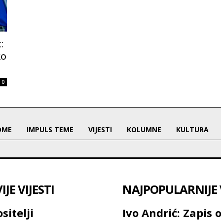
:
ko
0
OME
IMPULS TEME
VIJESTI
KOLUMNE
KULTURA
JE VIJESTI
NAJPOPULARNIJE V
sitelji
Ivo Andrić: Zapis 