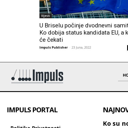
Vijesti
U Briselu počinje dvodnevni samit
Ko dobija status kandidata EU, a 
će čekati
Impuls Publisher
-
23 Juna, 2022
H
IMPULS PORTAL
NAJNOVI
Ko su no