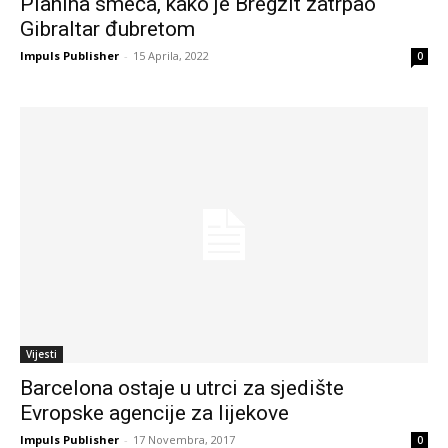
Planina smeća, kako je Bregzit zatrpao
Gibraltar đubretom
Impuls Publisher
-
15 Aprila, 2022
0
Vijesti
Barcelona ostaje u utrci za sjedište
Evropske agencije za lijekove
Impuls Publisher
-
17 Novembra, 2017
0