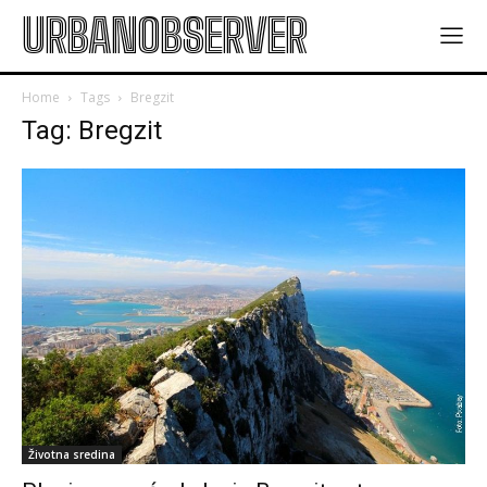
URBANOBSERVER
Home
Tags
Bregzit
Tag: Bregzit
Životna sredina