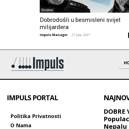
Društvo
Dobrodošli u besmisleni svijet
milijardera
Impuls Manager
-
27 Jula, 2021
H
IMPULS PORTAL
NAJNOVI
DOBRE V
Politika Privatnosti
Populac
O Nama
Nepalu 