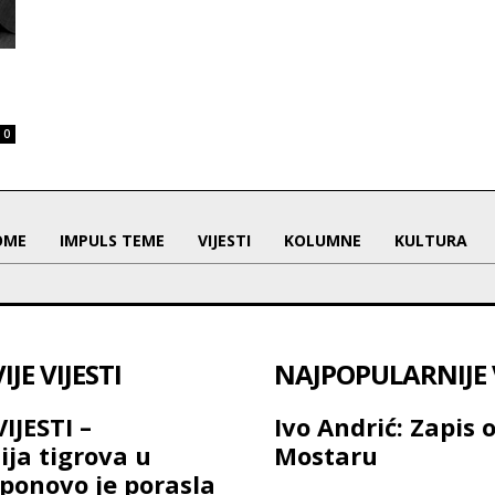
0
OME
IMPULS TEME
VIJESTI
KOLUMNE
KULTURA
JE VIJESTI
NAJPOPULARNIJE V
IJESTI –
Ivo Andrić: Zapis 
ija tigrova u
Mostaru
ponovo je porasla