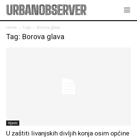
URBANOBSERVER
Home
Tags
Borova glava
Tag: Borova glava
Vijesti
U zaštiti livanjskih divljih konja osim općine