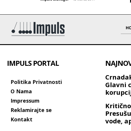
H
IMPULS PORTAL
NAJNOVI
Crnadak
Politika Privatnosti
Glavni c
O Nama
korupc
Impressum
Kritično
Reklamirajte se
Presušuj
Kontakt
vode, a