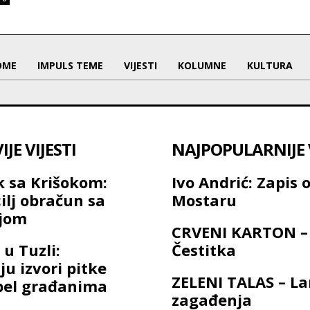
OME
IMPULS TEME
VIJESTI
KOLUMNE
KULTURA
JE VIJESTI
NAJPOPULARNIJE V
 sa Krišokom:
Ivo Andrić: Zapis 
ilj obračun sa
Mostaru
ijom
CRVENI KARTON –
 u Tuzli:
Čestitka
u izvori pitke
ZELENI TALAS – L
pel građanima
zagađenja