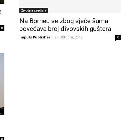
a
Životna sredina
Na Borneu se zbog sječe šuma
povećava broj divovskih guštera
0
Impuls Publisher
-
27 Oktobra, 2017
0
0