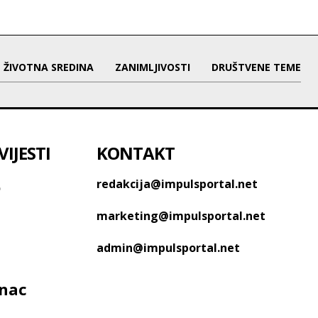
ŽIVOTNA SREDINA
ZANIMLJIVOSTI
DRUŠTVENE TEME
IJESTI
KONTAKT
o
redakcija@impulsportal.net
marketing@impulsportal.net
admin@impulsportal.net
anac