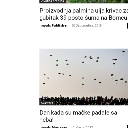
Životna sredina
Proizvodnja palmina ulja krivac z
gubitak 39 posto šuma na Borneu
Impuls Publisher
-
20 Septembra, 2019
Svaštara
Dan kada su mačke padale sa
neba!
Impuls Manager
-
12 Marta, 2017