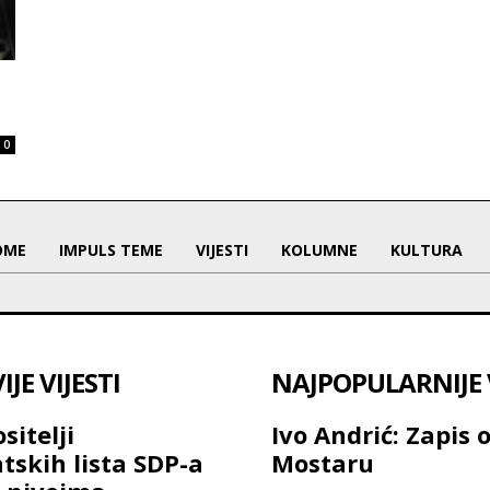
0
OME
IMPULS TEME
VIJESTI
KOLUMNE
KULTURA
JE VIJESTI
NAJPOPULARNIJE V
sitelji
Ivo Andrić: Zapis 
tskih lista SDP-a
Mostaru