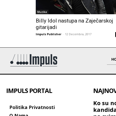
Muzika
Billy Idol nastupa na Zaječarskoj
gitarijadi
Impuls Publisher
-
12 Decembra, 2017
H
IMPULS PORTAL
NAJNOVI
Ko su no
Politika Privatnosti
kandida
O Nama