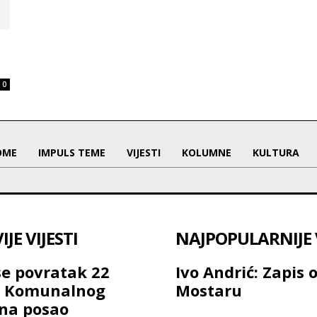
0
OME
IMPULS TEME
VIJESTI
KOLUMNE
KULTURA
JE VIJESTI
NAJPOPULARNIJE V
se povratak 22
Ivo Andrić: Zapis 
a Komunalnog
Mostaru
na posao