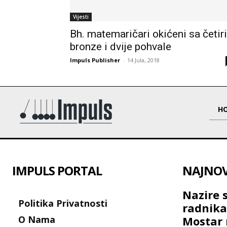
Vijesti
Bh. matemaričari okićeni sa četiri
bronze i dvije pohvale
Impuls Publisher
-
14 Jula, 2018
H
IMPULS PORTAL
NAJNOVI
Nazire 
Politika Privatnosti
radnik
O Nama
Mostar 