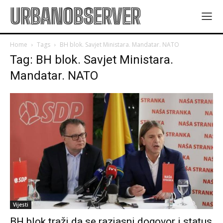
URBANOBSERVER
Home
Tags
BH blok. Savjet Ministara. Mandatar. NATO
Tag: BH blok. Savjet Ministara.
Mandatar. NATO
Vijesti
BH blok traži da se razjasni dogovor i status