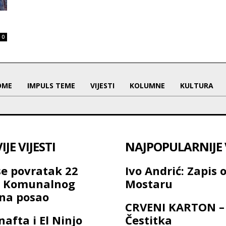
0
OME
IMPULS TEME
VIJESTI
KOLUMNE
KULTURA
JE VIJESTI
NAJPOPULARNIJE V
se povratak 22
Ivo Andrić: Zapis 
a Komunalnog
Mostaru
na posao
CRVENI KARTON –
nafta i El Ninjo
Čestitka