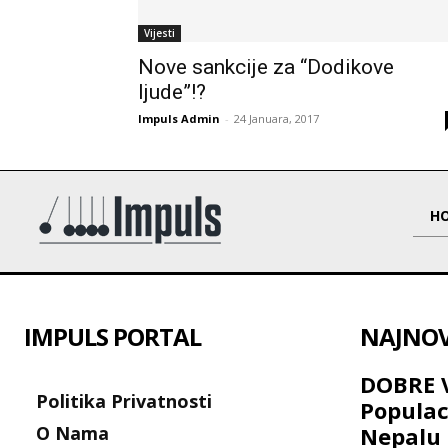
Vijesti
Nove sankcije za “Dodikove
ljude”!?
Impuls Admin
-
24 Januara, 2017
H
IMPULS PORTAL
NAJNOVI
DOBRE V
Politika Privatnosti
Populac
O Nama
Nepalu 