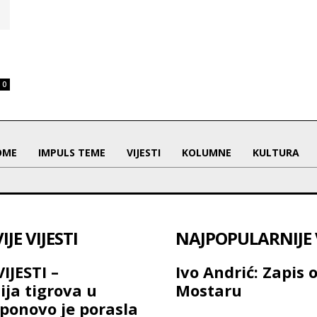
0
OME
IMPULS TEME
VIJESTI
KOLUMNE
KULTURA
JE VIJESTI
NAJPOPULARNIJE V
IJESTI –
Ivo Andrić: Zapis 
ija tigrova u
Mostaru
ponovo je porasla