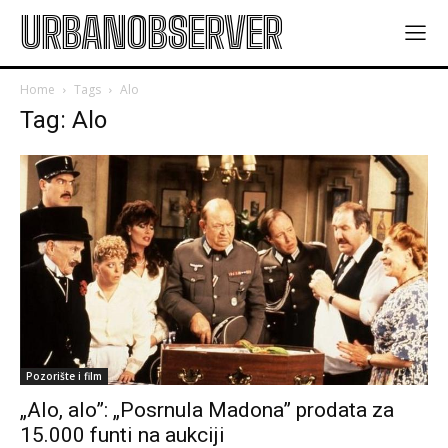
URBANOBSERVER
Home
Tags
Alo
Tag: Alo
Pozorište i film
„Alo, alo”: „Posrnula Madona” prodata za
15.000 funti na aukciji