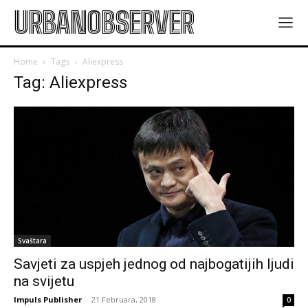
URBANOBSERVER
Home
Tags
Aliexpress
Tag: Aliexpress
Svaštara
Savjeti za uspjeh jednog od najbogatijih ljudi
na svijetu
Impuls Publisher
-
21 Februara, 2018
0