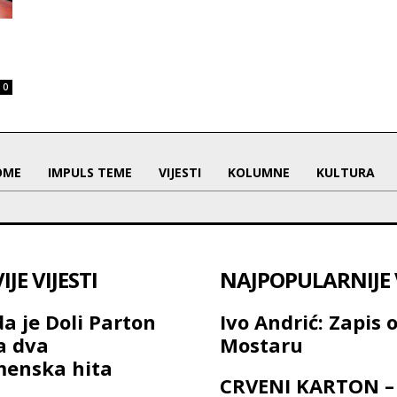
0
OME
IMPULS TEME
VIJESTI
KOLUMNE
KULTURA
JE VIJESTI
NAJPOPULARNIJE V
a je Doli Parton
Ivo Andrić: Zapis 
a dva
Mostaru
menska hita
CRVENI KARTON –