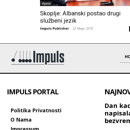
Vijesti
Skoplje: Albanski postao drugi
službeni jezik
Impuls Publisher
-
22 Maja, 2019
H
IMPULS PORTAL
NAJNOVI
Dan kad
Politika Privatnosti
napisal
O Nama
bezvre
Impressum