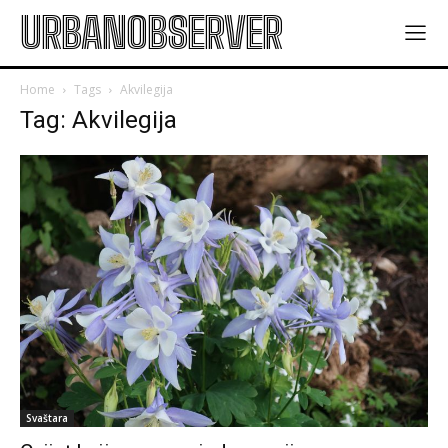
URBANOBSERVER
Home
Tags
Akvilegija
Tag: Akvilegija
Svaštara