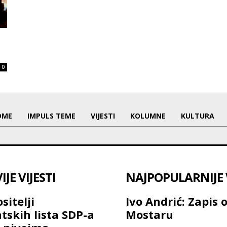
0
OME
IMPULS TEME
VIJESTI
KOLUMNE
KULTURA
JE VIJESTI
NAJPOPULARNIJE V
sitelji
Ivo Andrić: Zapis 
tskih lista SDP-a
Mostaru