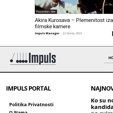
Pozorište i film
Akira Kurosava – Plemenitost iza
filmske kamere
Impuls Manager
-
23 Marta, 2023
H
IMPULS PORTAL
NAJNOVI
Ko su no
Politika Privatnosti
kandida
O Nama