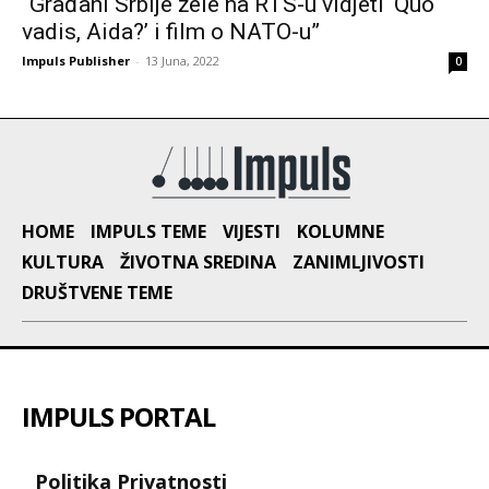
“Građani Srbije žele na RTS-u vidjeti ‘Quo
vadis, Aida?’ i film o NATO-u”
Impuls Publisher
-
13 Juna, 2022
0
HOME
IMPULS TEME
VIJESTI
KOLUMNE
KULTURA
ŽIVOTNA SREDINA
ZANIMLJIVOSTI
DRUŠTVENE TEME
IMPULS PORTAL
Politika Privatnosti