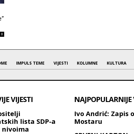
e”
0
OME
IMPULS TEME
VIJESTI
KOLUMNE
KULTURA
JE VIJESTI
NAJPOPULARNIJE V
sitelji
Ivo Andrić: Zapis 
tskih lista SDP-a
Mostaru
 nivoima