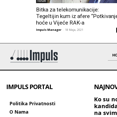
Forum
Bitka za telekomunikacije:
Tegeltijin kum iz afere “Potkivanj
hoće u Vijeće RAK-a
Impuls Manager
-
18 Maja, 2021
H
IMPULS PORTAL
NAJNOVI
Ko su no
Politika Privatnosti
kandida
O Nama
na svim