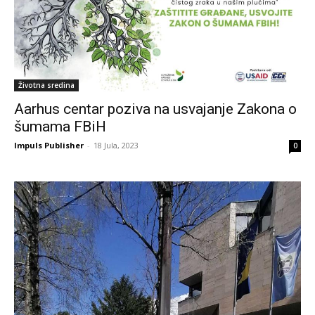
Životna sredina
Aarhus centar poziva na usvajanje Zakona o
šumama FBiH
Impuls Publisher
-
18 Jula, 2023
0