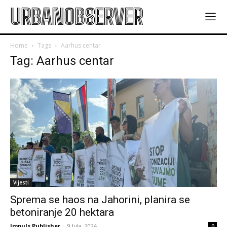
URBANOBSERVER
Home
Tags
Aarhus centar
Tag: Aarhus centar
Vijesti
Sprema se haos na Jahorini, planira se
betoniranje 20 hektara
Impuls Publisher
-
9 Jula, 2024
0