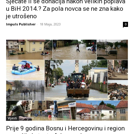
Sjećate li se donacija nakon velikih poplava
u BiH 2014.? Za pola novca se ne zna kako
je utrošeno
Impuls Publisher
-
18 Maja, 2023
0
Vijesti
Prije 9 godina Bosnu i Hercegovinu i region