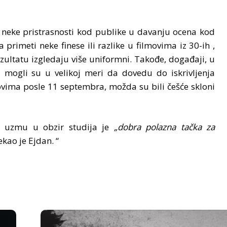
lo neke pristrasnosti kod publike u davanju ocena kod
primeti neke finese ili razlike u filmovima iz 30-ih ,
zultatu izgledaju više uniformni. Takođe, događaji, u
 mogli su u velikoj meri da dovedu do iskrivljenja
movima posle 11 septembra, možda su bili češće skloni
ti uzmu u obzir studija je
„dobra polazna tačka za
rekao je Ejdan. “