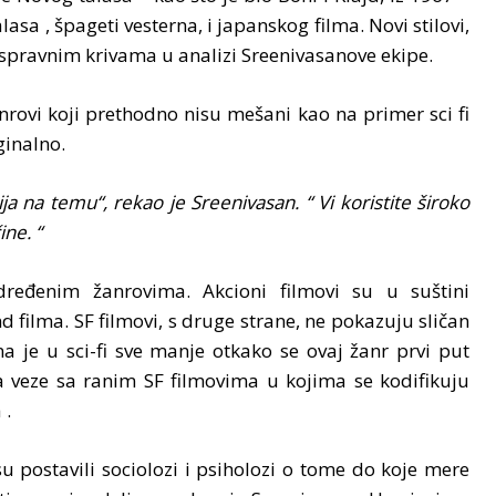
sa , špageti vesterna, i japanskog filma. Novi stilovi,
 uspravnim krivama u analizi Sreenivasanove ekipe.
nrovi koji prethodno nisu mešani kao na primer sci fi
ginalno.
ja na temu“, rekao je Sreenivasan. “ Vi koristite široko
ne. “
ređenim žanrovima. Akcioni filmovi su u suštini
filma. SF filmovi, s druge strane, ne pokazuju sličan
a je u sci-fi sve manje otkako se ovaj žanr prvi put
 veze sa ranim SF filmovima u kojima se kodifikuju
 .
u postavili sociolozi i psiholozi o tome do koje mere