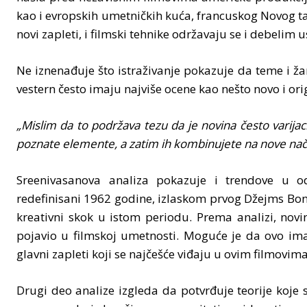
kao i evropskih umetničkih kuća, francuskog Novog tala
novi zapleti, i filmski tehnike održavaju se i debelim
Ne iznenađuje što istraživanje pokazuje da teme i ža
vestern često imaju najviše ocene kao nešto novo i ori
„Mislim da to podržava tezu da je novina često varijaci
poznate elemente, a zatim ih kombinujete na nove nači
Sreenivasanova analiza pokazuje i trendove u od
redefinisani 1962 godine, izlaskom prvog Džejms Bond 
kreativni skok u istom periodu. Prema analizi, novin
pojavio u filmskoj umetnosti. Moguće je da ovo ima
glavni zapleti koji se najčešće viđaju u ovim filmovima
Drugi deo analize izgleda da potvrđuje teorije koje s