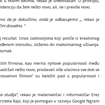
i u novim delima, rekao je Sreenivasan. U principu,
ndenciju da žele nešto novo, ali, ne i previše novo.
emo da je dokučimo, onda je odbacujemo „
, rekao je
ini dosadno. “
ezultat. Iznos zadovoljstva koji potiče iz kreativnog
dređenom trenutku, stižemo do maksimalnog uživanja.
stomak.
itih firmova, kao merila njihove popularnosti među
adržali nešto novo, prodavali više ulaznica sve dok se
novativni filmovi” su beležili pad u popularnosti i
a studija“
, rekao je matematičar i informatičar Erez
rziteta Rajs, koji je pomogao u razvoju Google Ngram