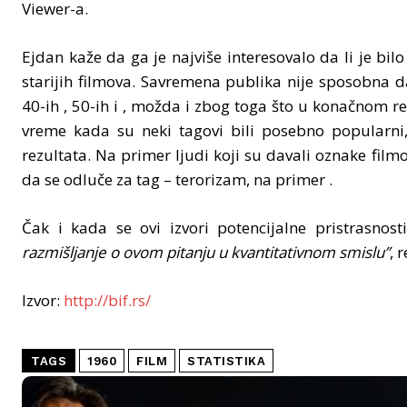
Viewer-a.
Ejdan kaže da ga je najviše interesovalo da li je bi
starijih filmova. Savremena publika nije sposobna da 
40-ih , 50-ih i , možda i zbog toga što u konačnom re
vreme kada su neki tagovi bili posebno popularni,
rezultata. Na primer ljudi koji su davali oznake fil
da se odluče za tag – terorizam, na primer .
Čak i kada se ovi izvori potencijalne pristrasnos
razmišljanje o ovom pitanju u kvantitativnom smislu”
, 
Izvor:
http://bif.rs/
TAGS
1960
FILM
STATISTIKA