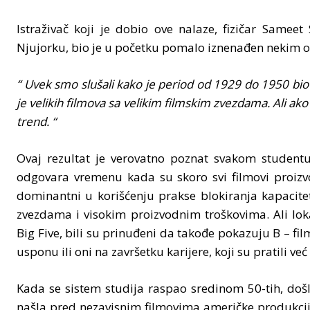
Istraživač koji je dobio ove nalaze, fizičar Sameet
Njujorku, bio je u početku pomalo iznenađen nekim od
“ Uvek smo slušali kako je period od 1929 do 1950 bio
je velikih filmova sa velikim filmskim zvezdama. Ali ako 
trend. “
Ovaj rezultat je verovatno poznat svakom studentu 
odgovara vremenu kada su skoro svi filmovi proizvođ
dominantni u korišćenju prakse blokiranja kapaciteta
zvezdama i visokim proizvodnim troškovima. Ali loka
Big Five, bili su prinuđeni da takođe pokazuju B – film
usponu ili oni na završetku karijere, koji su pratili ve
Kada se sistem studija raspao sredinom 50-tih, došl
našla pred nezavisnim filmovima američke produkcije 