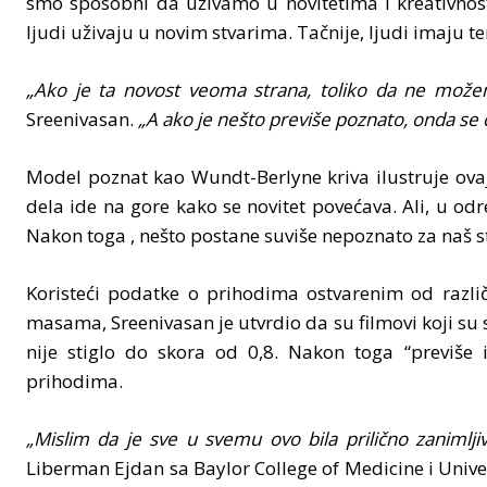
smo sposobni da uživamo u novitetima i kreativnost
ljudi uživaju u novim stvarima. Tačnije, ljudi imaju te
„Ako je ta novost veoma strana, toliko da ne mož
Sreenivasan.
„A ako je nešto previše poznato, onda se č
Model poznat kao Wundt-Berlyne kriva ilustruje ovaj r
dela ide na gore kako se novitet povećava. Ali, u o
Nakon toga , nešto postane suviše nepoznato za naš 
Koristeći podatke o prihodima ostvarenim od različ
masama, Sreenivasan je utvrdio da su filmovi koji su s
nije stiglo do skora od 0,8. Nakon toga “previše i
prihodima.
„Mislim da je sve u svemu ovo bila prilično zanimljiv
Liberman Ejdan sa Baylor College of Medicine i Unive