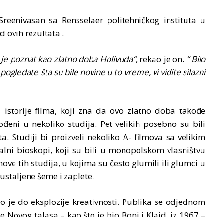
 Sreenivasan sa Rensselaer politehničkog instituta u
 ovih rezultata .
 je poznat kao zlatno doba Holivuda“
, rekao je on.
“ Bilo
pogledate šta su bile novine u to vreme, vi vidite silazni
istorije filma, koji zna da ovo zlatno doba takođe
eni u nekoliko studija. Pet velikih posebno su bili
. Studiji bi proizveli nekoliko A- filmova sa velikim
lni bioskopi, koji su bili u monopolskom vlasništvu
ove tih studija, u kojima su često glumili ili glumci u
ć ustaljene šeme i zaplete.
o je do eksplozije kreativnosti. Publika se odjednom
Novog talasa – kao što je bio Boni i Klajd, iz 1967 –