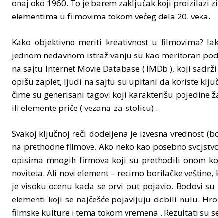
onaj oko 1960. To je barem zaključak koji proizilazi z
elementima u filmovima tokom većeg dela 20. veka.
Kako objektivno meriti kreativnost u filmovima? Ia
jednom nedavnom istraživanju su kao meritoran podata
na sajtu Internet Movie Database ( IMDb ), koji sadrži
opišu zaplet, ljudi na sajtu su upitani da koriste klj
čime su generisani tagovi koji karakterišu pojedine ža
ili elemente priče ( vezana-za-stolicu) .
Svakoj ključnoj reči dodeljena je izvesna vrednost (
na prethodne filmove. Ako neko kao posebno svojstvo s
opisima mnogih firmova koji su prethodili onom koji
noviteta. Ali novi element – recimo borilačke veštine, 
je visoku ocenu kada se prvi put pojavio. Bodovi su
elementi koji se najčešće pojavljuju dobili nulu. Hr
filmske kulture i tema tokom vremena . Rezultati su se