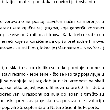
i detaljne analize podataka o novim i jedinstvenim
ko verovatno ne postoji savršen način za merenje, u
k uzete ključne reči (tagovi) koje generišu korisnici
 opise više od 2 miliona filmova. Kada treba kratko da
učne reči koje su korišćene da opišu prethodne filmove,
nrove ( kultni film ), lokacije (Manhattan – New York )
bod) u skladu sa tim koliko se retko pominje u odnosu
tavi recimo – lepe žene – što se kao tag pojavljuje u
 se ocenjuje, taj tag dobija nisku vrednost na skali
koji se retko pojavljivao u filmovima pre 60-ih – dobio
 određivani u rasponu od nula do jedan, s tim što su
onološko predstavljanje skorova pokazalo je evoluciju
 pojavili 26. septembra u Nature Scientific Reports.