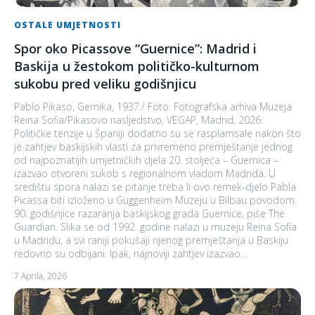
OSTALE UMJETNOSTI
Spor oko Picassove “Guernice”: Madrid i
Baskija u žestokom političko-kulturnom
sukobu pred veliku godišnjicu
Pablo Pikaso, Gernika, 1937./ Foto: Fotografska arhiva Muzeja
Reina Sofia/Pikasovo nasljedstvo, VEGAP, Madrid, 2026.
Političke tenzije u Španiji dodatno su se rasplamsale nakon što
je zahtjev baskijskih vlasti za privremeno premještanje jednog
od najpoznatijih umjetničkih djela 20. stoljeća – Guernica –
izazvao otvoreni sukob s regionalnom vladom Madrida. U
središtu spora nalazi se pitanje treba li ovo remek-djelo Pabla
Picassa biti izloženo u Guggenheim Muzeju u Bilbau povodom
90. godišnjice razaranja baskijskog grada Guernice, piše The
Guardian. Slika se od 1992. godine nalazi u muzeju Reina Sofía
u Madridu, a svi raniji pokušaji njenog premještanja u Baskiju
redovno su odbijani. Ipak, najnoviji zahtjev izazvao...
7 Aprila, 2026