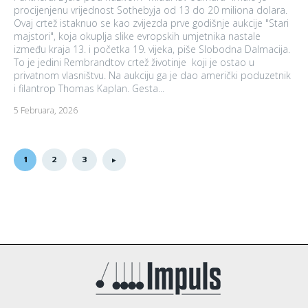
procijenjenu vrijednost Sothebyja od 13 do 20 miliona dolara.
Ovaj crtež istaknuo se kao zvijezda prve godišnje aukcije "Stari
majstori", koja okuplja slike evropskih umjetnika nastale
između kraja 13. i početka 19. vijeka, piše Slobodna Dalmacija.
To je jedini Rembrandtov crtež životinje koji je ostao u
privatnom vlasništvu. Na aukciju ga je dao američki poduzetnik
i filantrop Thomas Kaplan. Gesta...
5 Februara, 2026
1
2
3