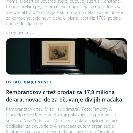
vreme, Mocart se udvarao svojoj budućoj supruzi Konstanci, i
to pod prekim pogledom njene majke koja to nije odobravala.
Sve ove aktivnosti ostavljale su mu samo nekoliko sati dnevno
za komponovanje novih dela. U pismu sestri iz 1782. godine,
dao je detaljan opis...
6 Februara, 2026
OSTALE UMJETNOSTI
Rembrandtov crtež prodat za 17,8 miliona
dolara, novac ide za očuvanje divljih mačaka
Rembrandtov crtež ”Mladi lav odmara”/ Foto: Timothy A.
Clary/Afp Crtež Rembrandta koji prikazuje lava prodan je u
srijedu u New Yorku za 17,8 miliona dolara. Cijeli iznos biće
dodijeljen za očuvanje divljih mačaka putem organizacije
Panthera. Djelo pod nazivom "Mladi lav odmara" imalo je