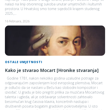
nalazi na liniji otvorenog sukoba unutar umjetničkih i kulturnih
prostora. U Hrvatskoj smo tome svjedočili krajem studenog
2025.,...
16 Februara, 2026
OSTALE UMJETNOSTI
Kako je stvarao Mocart [Hronike stvaranja]
Godine 1781, nakon nekoliko godina uzaludne potrage za
odgovarajućim zaposlenjem kod evropskog plemstva, Mocart
je odlučio da se nastani u Beču kao slobodni kompozitor i
izvođač. U gradu je bilo pregršt prilika za muzičara Mocartovog
talenta i ugleda, ali je održavanje solventnosti zahtevalo
besomučan krug časova klavira, koncertnih nastupa i
društvenih poseta bogatim gradskim pokroviteljima. U isto