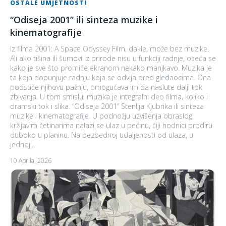
OSTALE UMJETNOSTI
“Odiseja 2001” ili sinteza muzike i
kinematografije
Iz filma 2001: A Space Odyssey Film, dakle, može bez muzike.
Ali ako tišina ili šumovi iz prirode nisu u funkciji radnje, oseća se
kako je sve što promiče ekranom nekako manjkavo. Muzika je
ta koja dopunjuje radnju koja se odvija pred gledaocima. Ona
podstiče njihovu pažnju, omogućava im da naslute dalji tok
zbivanja. U tom smislu, muzika je integralni deo filma, koliko i
dramski tok i slika. “Odiseja 2001” Stenlija Kjubrika ili sinteza
muzike i kinematografije. U podnožju uzvišenja obraslog
kržljavim četinarima nalazi se ulaz u pećinu, čiji hodnici prodiru
duboko u planinu. Na bezbednoj udaljenosti od ulaza, u
jednoj...
10 Aprila, 2026