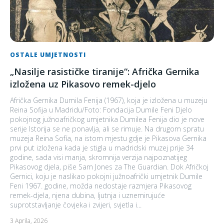
OSTALE UMJETNOSTI
„Nasilje rasističke tiranije“: Afrička Gernika
izložena uz Pikasovo remek-djelo
Afrička Gernika Dumila Fenija (1967), koja je izložena u muzeju
Reina Sofija u Madridu/Foto: Fondacija Dumile Feni Djelo
pokojnog južnoafričkog umjetnika Dumilea Fenija dio je nove
serije Istorija se ne ponavlja, ali se rimuje. Na drugom spratu
muzeja Reina Sofía, na istom mjestu gdje je Pikasova Gernika
prvi put izložena kada je stigla u madridski muzej prije 34
godine, sada visi manja, skromnija verzija najpoznatijeg
Pikasovog djela, piše Sam Jones za The Guardian. Dok Afričkoj
Gernici, koju je naslikao pokojni južnoafrički umjetnik Dumile
Feni 1967. godine, možda nedostaje razmjera Pikasovog
remek-djela, njena dubina, ljutnja i uznemirujuće
suprotstavljanje čovjeka i zvijeri, svjetla i...
3 Aprila, 2026