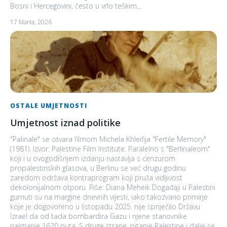
Bosni i Hercegovini, često u vrlo teškim...
17 Marta, 2026
OSTALE UMJETNOSTI
Umjetnost iznad politike
"Palinale" se otvara filmom Michela Khleifija "Fertile Memory"
(1981). Izvor: Palestine Film Institute. Paralelno s "Berlinaleom"
koji i u ovogodišnjem izdanju nastavlja s cenzurom
propalestinskih glasova, u Berlinu se već drugu godinu
zaredom održava kontraprogram koji pruža vidljivost
dekolonijalnom otporu. Piše: Diana Meheik Događaji u Palestini
gurnuti su na margine dnevnih vijesti, iako takozvano primirje
koje je dogovoreno u listopadu 2025. nije spriječilo Državu
Izrael da od tada bombardira Gazu i njene stanovnike
najmanje 1620 puta. S druge strane, pitanje Palestine i dalje se