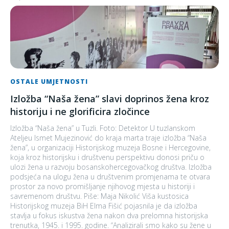
OSTALE UMJETNOSTI
Izložba “Naša žena” slavi doprinos žena kroz
historiju i ne glorificira zločince
Izložba “Naša žena” u Tuzli. Foto: Detektor U tuzlanskom
Ateljeu Ismet Mujezinović do kraja marta traje izložba “Naša
žena”, u organizaciji Historijskog muzeja Bosne i Hercegovine,
koja kroz historijsku i društvenu perspektivu donosi priču o
ulozi žena u razvoju bosanskohercegovačkog društva. Izložba
podsjeća na ulogu žena u društvenim promjenama te otvara
prostor za novo promišljanje njihovog mjesta u historiji i
savremenom društvu. Piše: Maja Nikolić Viša kustosica
Historijskog muzeja BiH Elma Fišić pojasnila je da izložba
stavlja u fokus iskustva žena nakon dva prelomna historijska
trenutka, 1945. i 1995. godine. “Analizirali smo kako su žene u