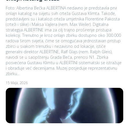
Foto: Albertina Bečka ALBERTINA nedavno je predstavila prvi
onlajn katalog na svijetu svih crteža Gustava Klimta. Takođe,
predstavljeni su i katalozi crteža umjetnika Florentine Pakosta
(crteži i slike) i Maksa Vajlera (nem. Max Weiler). Digitalna
strategija ALBERTINE ima za cilj trajno proširenje pristupa
kolekciji. Trenutno je kroz onlajn zbirku dostupno oko 300.000
radova širom svijeta, čime se omogućava jednostavan pristup
zbirci u svakom trenutku i nezavisno od lokacije, ističe
generalni direktor ALBERTINE, Ralf Glajs (nem. Ralph Gleis),
navodi se u saopštenju Grada Beča, prenosi N1. Zbirka
posvećena Gustavu Klimtu u ALBERTINI sistematski se istražuje
i obrađuje već decenijama. Muzej posjeduje reprezentativnu
zbirku...
15 Maja, 2026