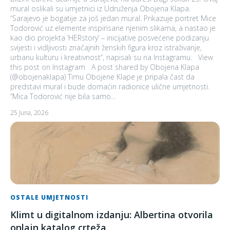
mural oslikali su umjetnici iz Udruženja Obojena Klapa.
“Sarajevo je bogatije za još jedan mural. Prikazuje portret Mice
Todorović uz elemente inspirisane njenim slikama, a nastao je
kao dio projekta ‘HERstory’ – inicijative posvećene podizanju
svijesti i vidljivosti značajnih ženskih figura kroz istraživanje,
urbanu kulturu i kreativnost”, napisali su na Instagramu. View
this post on Instagram A post shared by Obojena Klapa
(@obojenaklapa) Timu Obojene Klape je pripala čast da
predstavi mural i bude domaćin radionice ulične umjetnosti.
“Mica Todorović nije bila samo...
25 Juna, 2026
OSTALE UMJETNOSTI
Klimt u digitalnom izdanju: Albertina otvorila
onlajn katalog crteža