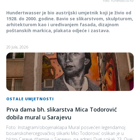
Foto: nzherald.co.nz
Hundertwasser je bio austrijski umjetnik koji je živio od
1928. do 2000. godine. Bavio se slikarstvom, skulpturom,
arhitekturom kao i uređivanjem fasada, dizajnom
poštanskih markica, plakata odjeće i zastava.
20 Jula, 2026
OSTALE UMJETNOSTI
Prva dama bh. slikarstva Mica Todorović
dobila mural u Sarajevu
Foto: Instagram/obojenaklapa Mural posvećen legendarnoj
bosanskohercegovačkoj slikarki Mici Todorović oslikan je u
blizini Careve džamije u Sarajevu, na adresi Dugi sokak 23. Ovaj