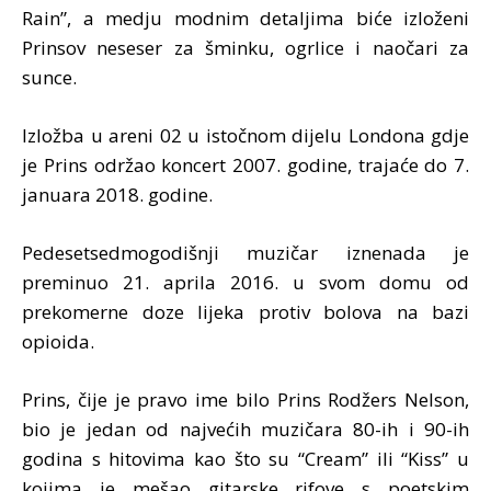
Rain”, a medju modnim detaljima biće izloženi
Prinsov neseser za šminku, ogrlice i naočari za
sunce.
Izložba u areni 02 u istočnom dijelu Londona gdje
je Prins održao koncert 2007. godine, trajaće do 7.
januara 2018. godine.
Pedesetsedmogodišnji muzičar iznenada je
preminuo 21. aprila 2016. u svom domu od
prekomerne doze lijeka protiv bolova na bazi
opioida.
Prins, čije je pravo ime bilo Prins Rodžers Nelson,
bio je jedan od najvećih muzičara 80-ih i 90-ih
godina s hitovima kao što su “Cream” ili “Kiss” u
kojima je mešao gitarske rifove s poetskim