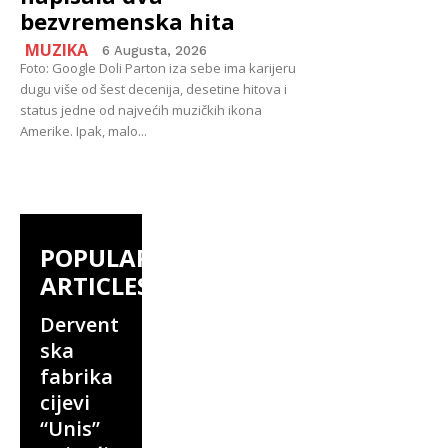
bezvremenska hita
MUZIKA
6 Augusta, 2026
Foto: Google Doli Parton iza sebe ima karijeru
dugu više od šest decenija, desetine hitova i
status jedne od najvećih muzičkih ikona
Amerike. Ipak, malo...
POPULAR
ARTICLES
Dervent
ska
fabrika
cijevi
“Unis”