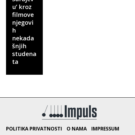
u’ kroz
filmove
njegovi
h
nekada
šnjih
studena
ta
POLITIKA PRIVATNOSTI
O NAMA
IMPRESSUM