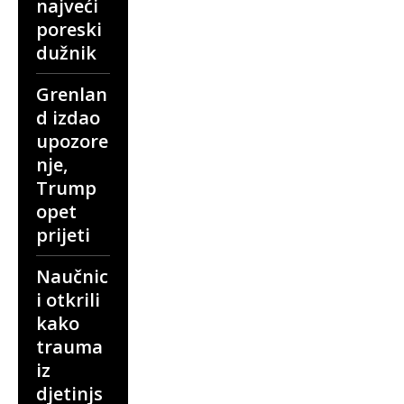
najveći
poreski
dužnik
Grenlan
d izdao
upozore
nje,
Trump
opet
prijeti
Naučnic
i otkrili
kako
trauma
iz
djetinjs