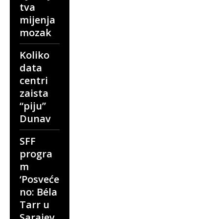
tva
mijenja
mozak
Koliko
data
centri
zaista
“piju”
Dunav
SFF
progra
m
‘Posveće
no: Béla
Tarr u
Sarajev