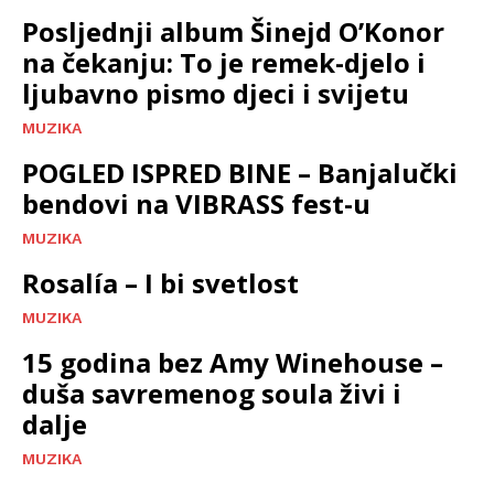
Posljednji album Šinejd O’Konor
na čekanju: To je remek-djelo i
ljubavno pismo djeci i svijetu
MUZIKA
POGLED ISPRED BINE – Banjalučki
bendovi na VIBRASS fest-u
MUZIKA
Rosalía – I bi svetlost
MUZIKA
15 godina bez Amy Winehouse –
duša savremenog soula živi i
dalje
MUZIKA