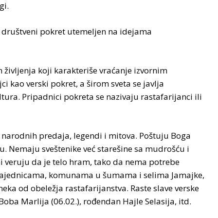
gi.
i društveni pokret utemeljen na idejama
n življenja koji karakteriše vraćanje izvornim
i kao verski pokret, a širom sveta se javlja
ra. Pripadnici pokreta se nazivaju rastafarijanci ili
, narodnih predaja, legendi i mitova. Poštuju Boga
u. Nemaju sveštenike već starešine sa mudrošću i
ni veruju da je telo hram, tako da nema potrebe
ve u zajednicama, komunama u šumama i selima Jamajke,
eka od obeležja rastafarijanstva. Raste slave verske
Boba Marlija (06.02.), rođendan Hajle Selasija, itd.