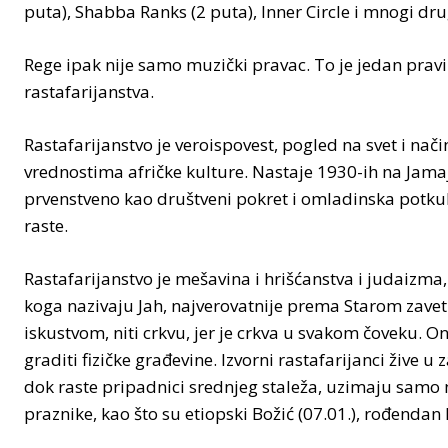
puta), Shabba Ranks (2 puta), Inner Circle i mnogi dru
Rege ipak nije samo muzički pravac. To je jedan prav
rastafarijanstva.
Rastafarijanstvo je veroispovest, pogled na svet i nači
vrednostima afričke kulture. Nastaje 1930-ih na Jamajc
prvenstveno kao društveni pokret i omladinska potkultu
raste.
Rastafarijanstvo je mešavina i hrišćanstva i judaizma
koga nazivaju Jah, najverovatnije prema Starom zavet
iskustvom, niti crkvu, jer je crkva u svakom čoveku. O
graditi fizičke građevine. Izvorni rastafarijanci ži
dok raste pripadnici srednjeg staleža, uzimaju samo n
praznike, kao što su etiopski Božić (07.01.), rođendan 