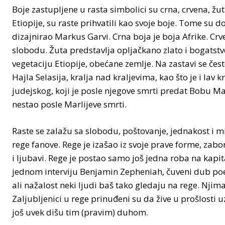
Boje zastupljene u rasta simbolici su crna, crvena, žut
Etiopije, su raste prihvatili kao svoje boje. Tome su do
dizajnirao Markus Garvi. Crna boja je boja Afrike. Crv
slobodu. Žuta predstavlja opljačkano zlato i bogatstv
vegetaciju Etiopije, obećane zemlje. Na zastavi se čest
Hajla Selasija, kralja nad kraljevima, kao što je i lav kr
judejskog, koji je posle njegove smrti predat Bobu Mar
nestao posle Marlijeve smrti.
Raste se zalažu sa slobodu, poštovanje, jednakost i m
rege fanove. Rege je izašao iz svoje prave forme, zabor
i ljubavi. Rege je postao samo još jedna roba na kapit
jednom interviju Benjamin Zepheniah, čuveni dub poeti
ali nažalost neki ljudi baš tako gledaju na rege. Njima
Zaljubljenici u rege prinuđeni su da žive u prošlosti u
još uvek dišu tim (pravim) duhom.