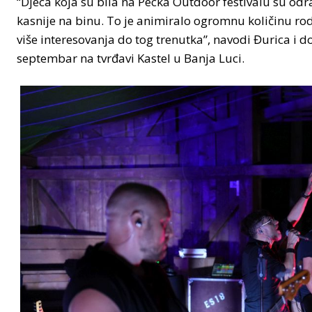
“Djeca koja su bila na Pecka Outdoor festivalu su odr
kasnije na binu. To je animiralo ogromnu količinu rodi
više interesovanja do tog trenutka”, navodi Đurica i 
septembar na tvrđavi Kastel u Banja Luci.