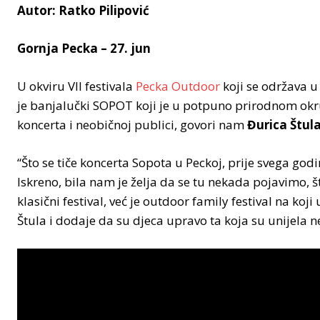
Autor: Ratko Pilipović
Gornja Pecka – 27. jun
U okviru VII festivala
Pecka Outdoor
koji se održava u
je banjalučki SOPOT koji je u potpuno prirodnom okru
koncerta i neobičnoj publici, govori nam
Đurica Štul
“Što se tiče koncerta Sopota u Peckoj, prije svega god
Iskreno, bila nam je želja da se tu nekada pojavimo, št
klasični festival, već je outdoor family festival na k
Štula i dodaje da su djeca upravo ta koja su unijela n