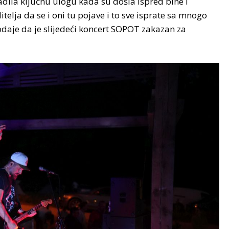
adila ključnu ulogu kada su došla ispred bine i
telja da se i oni tu pojave i to sve isprate sa mnogo
dodaje da je slijedeći koncert SOPOT zakazan za