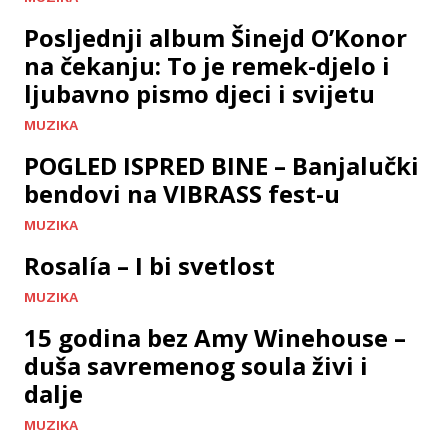
Posljednji album Šinejd O’Konor
na čekanju: To je remek-djelo i
ljubavno pismo djeci i svijetu
MUZIKA
POGLED ISPRED BINE – Banjalučki
bendovi na VIBRASS fest-u
MUZIKA
Rosalía – I bi svetlost
MUZIKA
15 godina bez Amy Winehouse –
duša savremenog soula živi i
dalje
MUZIKA