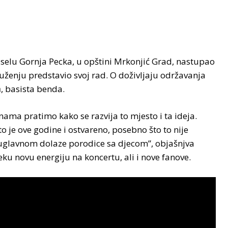
 selu Gornja Pecka, u opštini Mrkonjić Grad, nastupao
ženju predstavio svoj rad. O doživljaju održavanja
a
, basista benda.
inama pratimo kako se razvija to mjesto i ta ideja.
o je ove godine i ostvareno, posebno što to nije
oji uglavnom dolaze porodice sa djecom”, objašnjva
eku novu energiju na koncertu, ali i nove fanove.