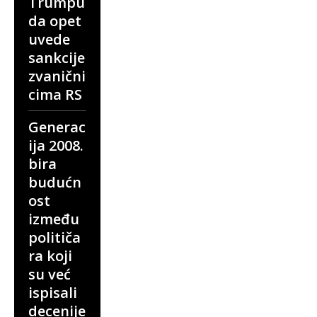
Trumpu
da opet
uvede
sankcije
zvanični
cima RS
Generac
ija 2008.
bira
budućn
ost
između
političa
ra koji
su već
ispisali
decenije