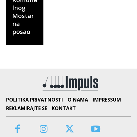
lnog
Mostar
na
posao
POLITIKA PRIVATNOSTI
O NAMA
IMPRESSUM
REKLAMIRAJTE SE
KONTAKT