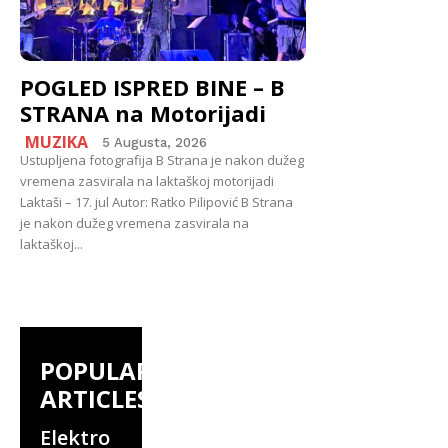
POGLED ISPRED BINE – B
STRANA na Motorijadi
MUZIKA
5 Augusta, 2026
Ustupljena fotografija B Strana je nakon dužeg
vremena zasvirala na laktaškoj motorijadi
Laktaši – 17. jul Autor: Ratko Pilipović B Strana
je nakon dužeg vremena zasvirala na
laktaškoj...
POPULAR
ARTICLES
Elektro