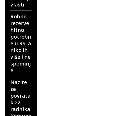
vlasti
Robne
rezerve
hitno
potrebn
e u RS, a
niko ih
više i ne
spominj
e
Nazire
se
povrata
k 22
radnika
Komuna