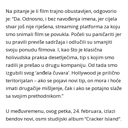
Na pitanje je li film trajno obustavljen, odgovorio
je: “Da. Odnosno, i bez navođenja imena, jer cijela
stvar još nije riješena, streaming platforma za koju
smo snimali film se povukla. Počeli su paničariti jer
su pravili previše sadržaja i odlučili su smanjiti
svoju ponudu filmova. I, kao što je klasična
holivudska praksa desetljećima, tip s kojim smo
radili je prešao u drugu kompaniju. Od tada smo
izgubili svog ‘anđela čuvara’. Hollywood je prilično
teritorijalan – ako se pojavi novi tip, on mora i hoće
imati drugačije mišljenje, čak i ako se potajno slaže
sa svojim prethodnikom.”
U međuvremenu, ovog petka, 24. februara, izlazi
bendov novi, osmi studijski album “Cracker Island“.