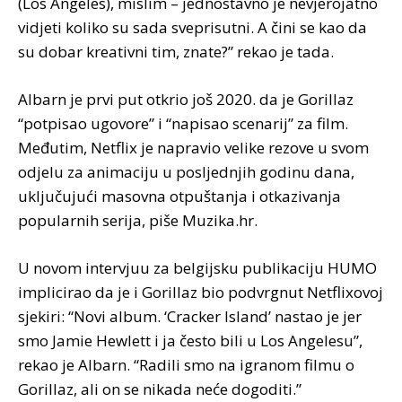
(Los Angeles), mislim – jednostavno je nevjerojatno
vidjeti koliko su sada sveprisutni. A čini se kao da
su dobar kreativni tim, znate?” rekao je tada.
Albarn je prvi put otkrio još 2020. da je Gorillaz
“potpisao ugovore” i “napisao scenarij” za film.
Međutim, Netflix je napravio velike rezove u svom
odjelu za animaciju u posljednjih godinu dana,
uključujući masovna otpuštanja i otkazivanja
popularnih serija, piše Muzika.hr.
U novom intervjuu za belgijsku publikaciju HUMO
implicirao da je i Gorillaz bio podvrgnut Netflixovoj
sjekiri: “Novi album. ‘Cracker Island’ nastao je jer
smo Jamie Hewlett i ja često bili u Los Angelesu”,
rekao je Albarn. “Radili smo na igranom filmu o
Gorillaz, ali on se nikada neće dogoditi.”