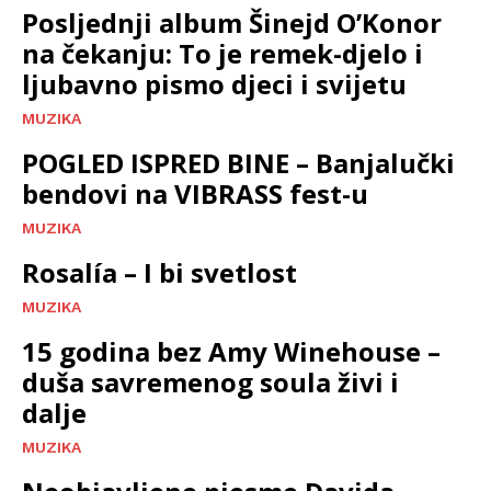
Posljednji album Šinejd O’Konor
na čekanju: To je remek-djelo i
ljubavno pismo djeci i svijetu
MUZIKA
POGLED ISPRED BINE – Banjalučki
bendovi na VIBRASS fest-u
MUZIKA
Rosalía – I bi svetlost
MUZIKA
15 godina bez Amy Winehouse –
duša savremenog soula živi i
dalje
MUZIKA