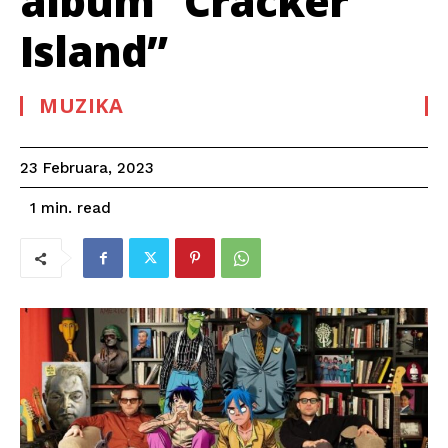
album “Cracker
Island”
MUZIKA
23 Februara, 2023
read
1
min.