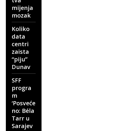
tva
mijenja
mozak
Koliko
data
centri
zaista
“piju”
Dunav
SFF
progra
m
‘Posveće
no: Béla
Tarr u
Sarajev