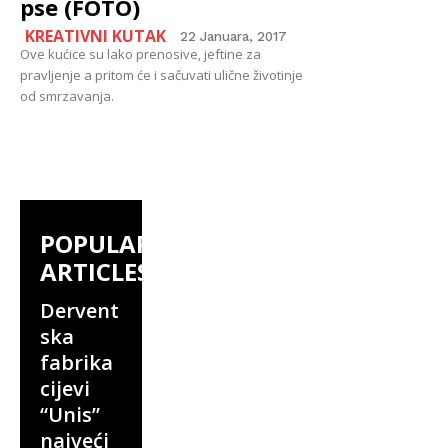
pse (FOTO)
KREATIVNI KUTAK
22 Januara, 2017
Ove kućice su lako prenosive, jeftine za
pravljenje a pritom će i sačuvati ulične životinje
od smrzavanja.
POPULAR
ARTICLES
Dervent
ska
fabrika
cijevi
“Unis”
najveći