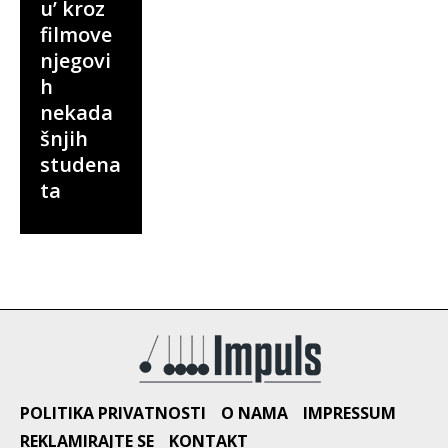
u’ kroz
filmove
njegovi
h
nekada
šnjih
studena
ta
POLITIKA PRIVATNOSTI
O NAMA
IMPRESSUM
REKLAMIRAJTE SE
KONTAKT