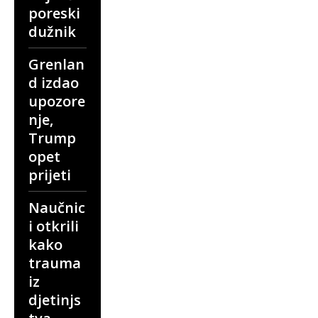
poreski
dužnik
Grenlan
d izdao
upozore
nje,
Trump
opet
prijeti
Naučnic
i otkrili
kako
trauma
iz
djetinjs